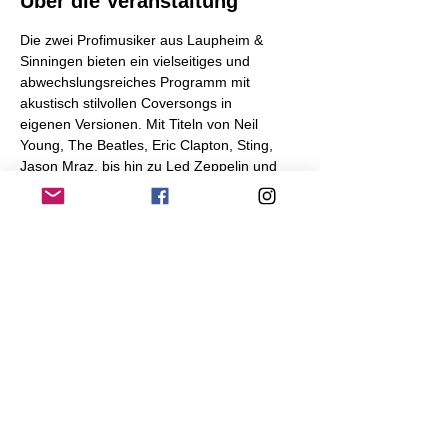
Über die Veranstaltung
Die zwei Profimusiker aus Laupheim & 
Sinningen bieten ein vielseitiges und 
abwechslungsreiches Programm mit 
akustisch stilvollen Coversongs in 
eigenen Versionen. Mit Titeln von Neil 
Young, The Beatles, Eric Clapton, Sting, 
Jason Mraz, bis hin zu Led Zeppelin und 
anderen namhaften Künstlern, versprechen 
sie eine musikalisch anspruchsvolle 
Unterhaltung. 
Einlass: 19.00 Uhr / Beginn: 20.00 Uhr 
Eintritt: 15 Euro 
Diese Veranstaltung teilen