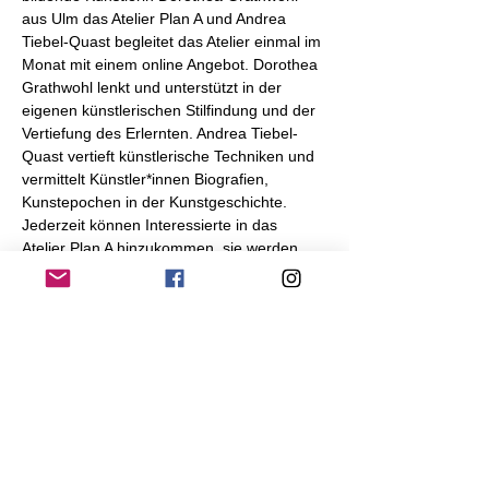
aus Ulm das Atelier Plan A und Andrea 
Tiebel-Quast begleitet das Atelier einmal im 
Monat mit einem online Angebot. Dorothea 
Grathwohl lenkt und unterstützt in der 
eigenen künstlerischen Stilfindung und der 
Vertiefung des Erlernten. Andrea Tiebel-
Quast vertieft künstlerische Techniken und 
vermittelt Künstler*innen Biografien, 
Kunstepochen in der Kunstgeschichte. 
Jederzeit können Interessierte in das 
Atelier Plan A hinzukommen, sie werden 
herzlich aufgenommen, technisch, inhaltlich 
unterstützt und sind eine echte 
Bereicherung für die Gruppe
Anmeldung
:
andrea.tiebel-quast@gmx.de