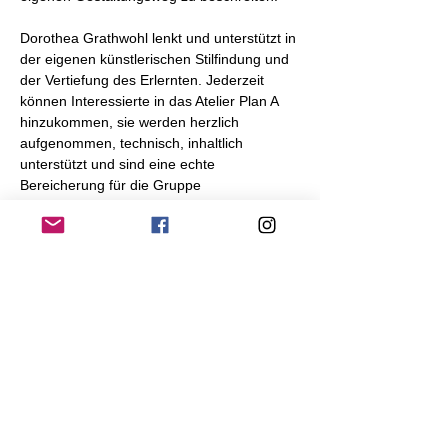
Dorothea Grathwohl lenkt und unterstützt in 
der eigenen künstlerischen Stilfindung und 
der Vertiefung des Erlernten. Jederzeit 
können Interessierte in das Atelier Plan A 
hinzukommen, sie werden herzlich 
aufgenommen, technisch, inhaltlich 
unterstützt und sind eine echte 
Bereicherung für die Gruppe
Termine
:
immer montags, außer in den Ferien
19:00 - 20:30 Uhr
Anmeldung: 
ellen.kamrad@gmx.de
Diese Veranstaltung teilen