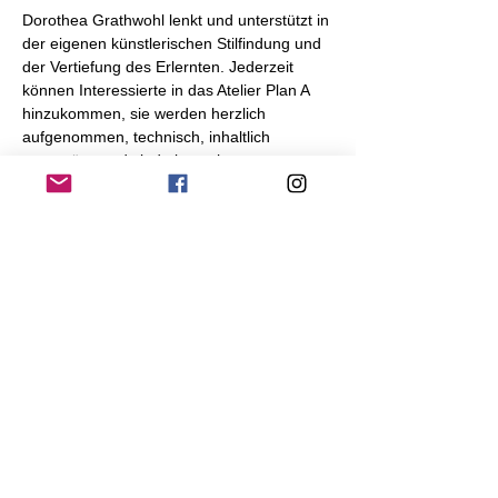
Dorothea Grathwohl lenkt und unterstützt in 
der eigenen künstlerischen Stilfindung und 
der Vertiefung des Erlernten. Jederzeit 
können Interessierte in das Atelier Plan A 
hinzukommen, sie werden herzlich 
aufgenommen, technisch, inhaltlich 
unterstützt und sind eine echte 
Bereicherung für die Gruppe
Termine
:
immer montags, außer in den Ferien
19:00 - 20:30 Uhr
Diese Veranstaltung teilen