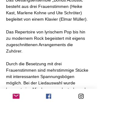
Das Gesangsensemble „Bonds Acoustic“ 
besteht aus drei Frauenstimmen (Heike 
Kast, Marlene Kohne und Ute Schröter) 
begleitet von einem Klavier (Elmar Müller). 
Das Repertoire von lyrischem Pop bis hin 
zu modernem Rock begeistert mit eigens 
zugeschnittenen Arrangements die 
Zuhörer. 
Durch die Besetzung mit drei 
Frauenstimmen sind mehrstimmige Stücke 
mit interessanten Spannungsbögen 
möglich. Bei der Liedauswahl wurde 
bewusst eine Mischung aus deutsch- und 
englischsprachigen Stücken 
ausgesucht um ein breites Publikum 
anzusprechen.  Das Ensemble bietet 
musikalisch einen hohen Standard und 
möchte mit seiner Musik die Zuhörer 
begeistern. 