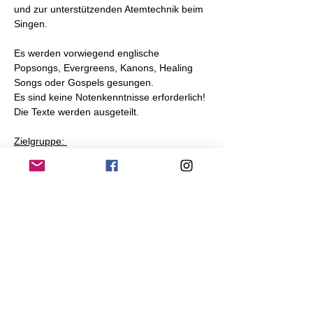
und zur unterstützenden Atemtechnik beim 
Singen. 
Es werden vorwiegend englische 
Popsongs, Evergreens, Kanons, Healing 
Songs oder Gospels gesungen. 
Es sind keine Notenkenntnisse erforderlich! 
Die Texte werden ausgeteilt. 
Zielgruppe: 
Erwachsene, die etwas über ihre 
Stimmfunktion erfahren wollen und Lust 
haben in einer unkomplizierten Gruppe zu 
singen. 
Teilnahmegebühr: 10 Euro 
Anmeldung: 
www.christineeichner.de