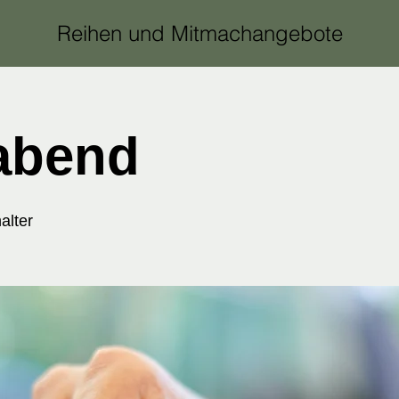
Reihen und Mitmachangebote
abend
alter