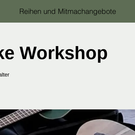
Reihen und Mitmachangebote
ke Workshop
lter