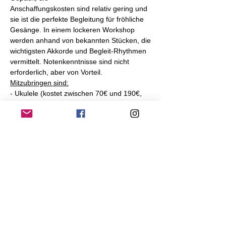
Anschaffungskosten sind relativ gering und 
sie ist die perfekte Begleitung für fröhliche
Gesänge. In einem lockeren Workshop 
werden anhand von bekannten Stücken, die
wichtigsten Akkorde und Begleit-Rhythmen 
vermittelt. Notenkenntnisse sind nicht
erforderlich, aber von Vorteil.
Mitzubringen sind:
- Ukulele (kostet zwischen 70€ und 190€, 
kann über den Kursleiter bezogen werden)
- Stimmgerät und Schreibzeug
- Leihinstrument möglich, bitte bei 
Anmeldung mitteilen, Ausleihe kostet 8€
Teilnahmegebühr: 53 Euro inkl. 
Kursmappe
Anmeldung: jochenvogel@aol.com
Diese Veranstaltung teilen